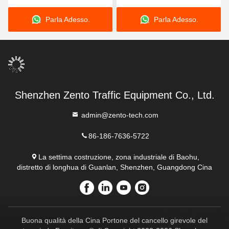
Communication AC
Construction AC
Parla Adesso.
Parla Adesso.
220V/110V and 30-45
220V/110V and 30-45
Persons Per Minute
Persons Per Minute
Capacity
Capacity
Shenzhen Zento Traffic Equipment Co., Ltd.
admin@zento-tech.com
86-186-7636-5722
La settima costruzione, zona industriale di Baohu,
distretto di longhua di Guanlan, Shenzhen, Guangdong Cina
Buona qualità della Cina Portone del cancello girevole del