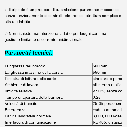
◇ Il tripiede è un prodotto di trasmissione puramente meccanico
senza funzionamento di controllo elettronico, struttura semplice e
alta affidabilità.
◇ Non richiede manutenzione, adatto per luoghi con una
gestione limitante di corrente unidirezionale.
Parametri tecnici:
Lunghezza del braccio
500 mm
Larghezza massima della corsia
550 mm
Finestra di lettura delle carte
standard o persona
Ambiente di lavoro
all'interno o all'e
umidità relativa
≤ 90%, senza con
Tempo di apertura della barriera
0.2s
Velocità di transito
25-35 persone/min
Emergenza
caduta automatica p
La vita lavorativa normale
3,000, 000 volte
Interfaccia di comunicazione
RS 485, distanza 