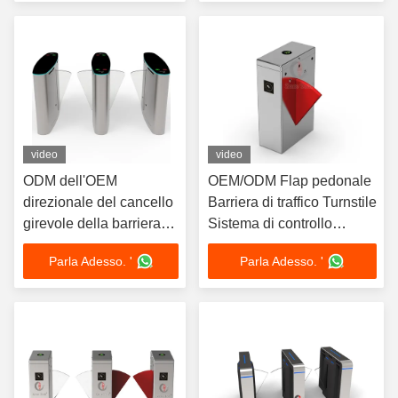
telescopico della
barriera
video
video
ODM dell'OEM
OEM/ODM Flap pedonale
direzionale del cancello
Barriera di traffico Turnstile
girevole della barriera
Sistema di controllo
della falda della Bi
dell'accesso Biometrico
Parla Adesso. '
Parla Adesso. '
inossidabile della
Riconoscimento facciale
gestione
Altezza della vita