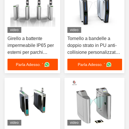
video
video
Girello a battente
Tornello a bandelle a
impermeabile IP65 per
doppio strato in PU anti-
esterni per parchi
collisione personalizzato
industriali | Controllo
con alimentazione
Parla Adesso. '
Parla Adesso. '
accessi sicuro ad alto
AC220V e velocità di
traffico
passaggio di 45
persone/min
video
video