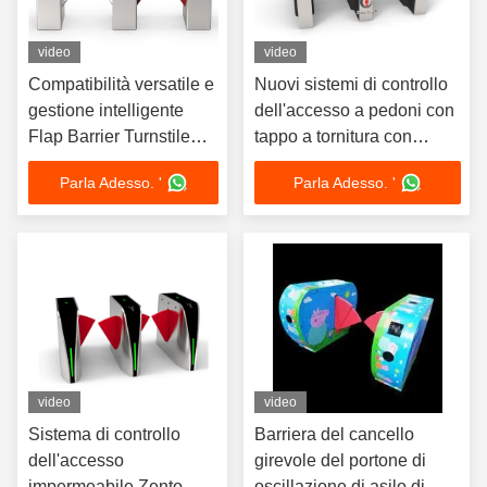
video
video
Compatibilità versatile e
Nuovi sistemi di controllo
gestione intelligente
dell'accesso a pedoni con
Flap Barrier Turnstile
tappo a tornitura con
per un facile accesso
lettore di carte per l'edificio
Parla Adesso. '
Parla Adesso. '
ufficio
video
video
Sistema di controllo
Barriera del cancello
dell'accesso
girevole del portone di
impermeabile Zento
oscillazione di asilo di