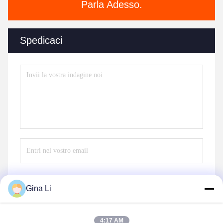
Parla Adesso.
Spedicaci
Gina Li
Invii
4:17 AM