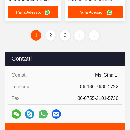
IP67 Servo Motor senza
acciaio inossidabile 304
Parla Adesso. '
Parla Adesso. '
spazzole Flap Barriera
bidirezionale
Giradischi Per Ufficio /
Museo Scientifico
1
2
3
Contatti
Contatti:
Ms. Gina Li
Telefono:
86-186-7636-5722
Fax:
86-0755-2101-5736