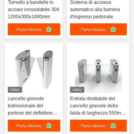
Tornello a bandelle in
Sistema di accesso
acciaio inossidabile 304
automatico alla barriera
1200x300x1000mm
d'ingresso pedonale
Parla Adesso. '
Parla Adesso. '
video
video
cancello girevole
Entrata ritrattabile del
bidirezionale del
cancello girevole della
portone del deflettore
falda di larghezza 550mm
della falda di 250mm del
RFID del passaggio per
Parla Adesso. '
Parla Adesso. '
cancello girevole
l'appartamento