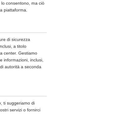
er lo consentono, ma ciò
lla piattaforma.
ure di sicurezza
clusi, a titolo
ata center. Gestiamo
 informazioni, inclusi,
i di autorità a seconda
, ti suggeriamo di
tri servizi o fornirci