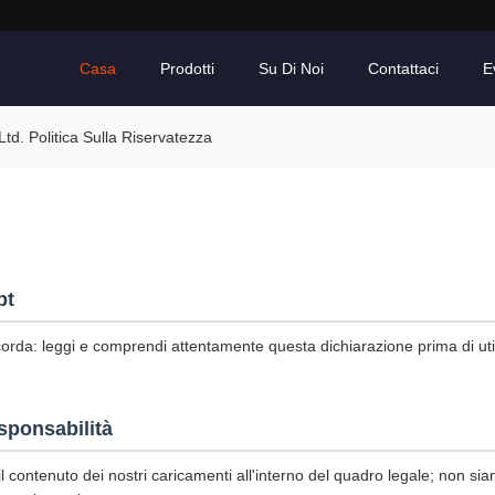
Casa
Prodotti
Su Di Noi
Contattaci
E
d. Politica Sulla Riservatezza
pt
corda: leggi e comprendi attentamente questa dichiarazione prima di utili
sponsabilità
l contenuto dei nostri caricamenti all'interno del quadro legale; non sia