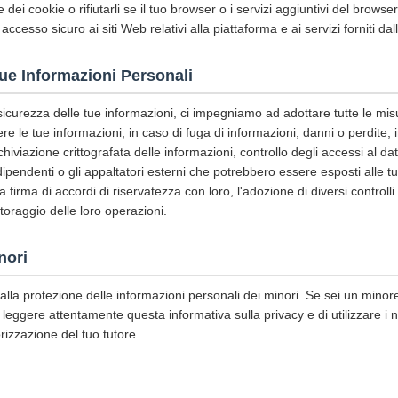
 dei cookie o rifiutarli se il tuo browser o i servizi aggiuntivi del brows
 accesso sicuro ai siti Web relativi alla piattaforma e ai servizi forniti da
tue Informazioni Personali
 sicurezza delle tue informazioni, ci impegniamo ad adottare tutte le mis
e le tue informazioni, in caso di fuga di informazioni, danni o perdite, in
chiviazione crittografata delle informazioni, controllo degli accessi al d
pendenti o gli appaltatori esterni che potrebbero essere esposti alle tue
 la firma di accordi di riservatezza con loro, l'adozione di diversi controll
itoraggio delle loro operazioni.
nori
lla protezione delle informazioni personali dei minori. Se sei un minore
 leggere attentamente questa informativa sulla privacy e di utilizzare i nos
rizzazione del tuo tutore.