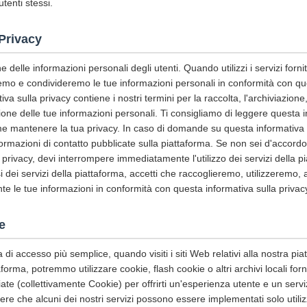
utenti stessi.
 Privacy
 delle informazioni personali degli utenti. Quando utilizzi i servizi fornit
remo e condivideremo le tue informazioni personali in conformità con qu
a sulla privacy contiene i nostri termini per la raccolta, l'archiviazione, l
ione delle tue informazioni personali. Ti consigliamo di leggere questa i
ome mantenere la tua privacy. In caso di domande su questa informativa s
nformazioni di contatto pubblicate sulla piattaforma. Se non sei d'accord
 privacy, devi interrompere immediatamente l'utilizzo dei servizi della 
si dei servizi della piattaforma, accetti che raccoglieremo, utilizzeremo,
e le tue informazioni in conformità con questa informativa sulla privac
e
a di accesso più semplice, quando visiti i siti Web relativi alla nostra piatt
ttaforma, potremmo utilizzare cookie, flash cookie o altri archivi locali for
iate (collettivamente Cookie) per offrirti un'esperienza utente e un serviz
e che alcuni dei nostri servizi possono essere implementati solo utiliz