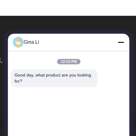
Gina Li
.
12:15 PM
Good day, what product are you looking 
Link Veloci
for?
Profilo aziendale
Giro della fabbrica
Controllo di qualità
Notizie