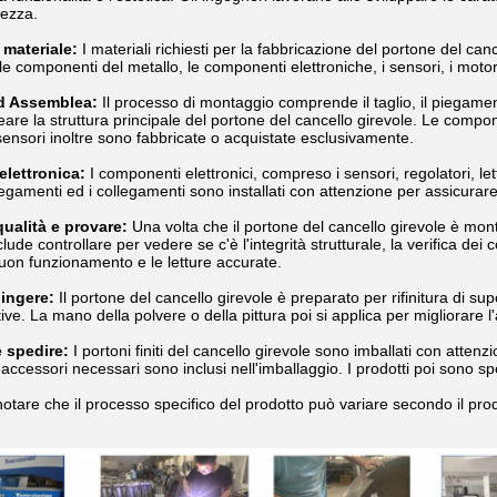
rezza.
 materiale:
I materiali richiesti per la fabbricazione del portone del canc
 componenti del metallo, le componenti elettroniche, i sensori, i motori
d Assemblea:
Il processo di montaggio comprende il taglio, il piegame
eare la struttura principale del portone del cancello girevole. Le compon
 sensori inoltre sono fabbricate o acquistate esclusivamente.
elettronica:
I componenti elettronici, compreso i sensori, regolatori, let
llegamenti ed i collegamenti sono installati con attenzione per assicurar
qualità e provare:
Una volta che il portone del cancello girevole è monta
clude controllare per vedere se c'è l'integrità strutturale, la verifica dei 
buon funzionamento e le letture accurate.
pingere:
Il portone del cancello girevole è preparato per rifinitura di s
ive. La mano della polvere o della pittura poi si applica per migliorare l
 spedire:
I portoni finiti del cancello girevole sono imballati con atten
 accessori necessari sono inclusi nell'imballaggio. I prodotti poi sono sped
otare che il processo specifico del prodotto può variare secondo il produ