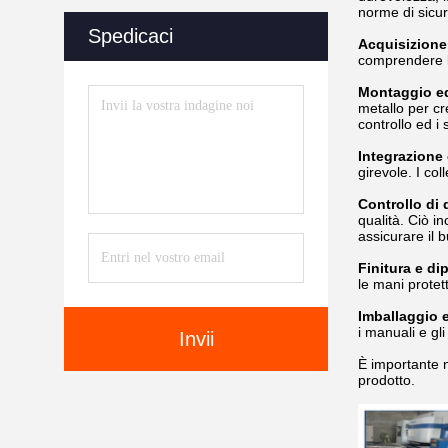
norme di sicu
Spedicaci
Acquisizione
comprendere le
Montaggio e
metallo per cr
controllo ed i
Integrazione 
girevole. I co
Controllo di 
qualità. Ciò in
assicurare il 
Finitura e di
le mani protett
Imballaggio e
i manuali e gli
Invii
È importante n
prodotto.