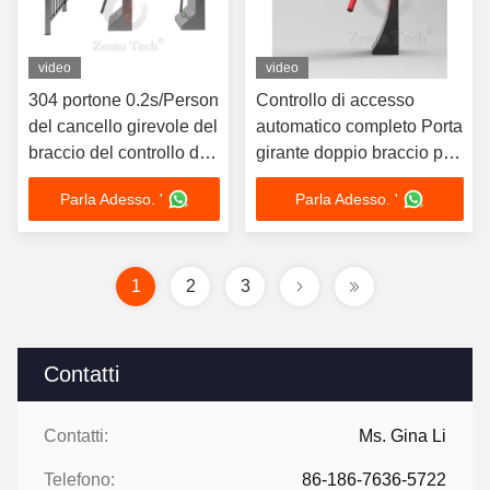
video
video
304 portone 0.2s/Person
Controllo di accesso
del cancello girevole del
automatico completo Porta
braccio del controllo di
girante doppio braccio per
accesso tre di acciaio
palestre Area panoramica
Parla Adesso. '
Parla Adesso. '
inossidabile
1
2
3
Contatti
Contatti:
Ms. Gina Li
Telefono:
86-186-7636-5722