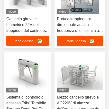
video
video
Cancello girevole
Porta a treppiede bi-
biometrico 24V del
direzionale ad alta
treppiede del controllo di
frequenza di efficienza a
accesso bidirezionale
doppia corsia per il
Parla Adesso. '
Parla Adesso. '
controllo degli accessi
video
video
Sistema di controllo di
Mezzo cancello girevole
accesso Tribù Tornibile
AC220V di altezza
Barriera Porte Per Gym
dell'anti della ruggine del