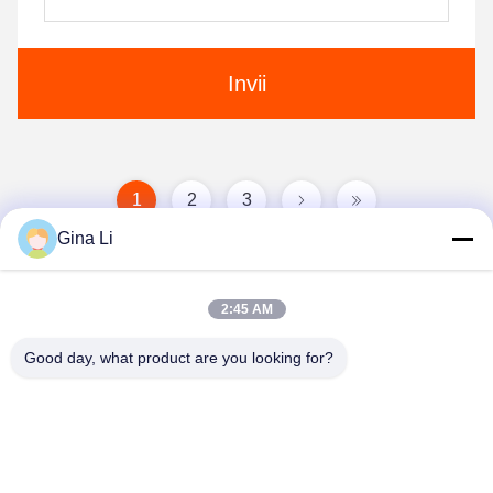
Invii
1
2
3
Gina Li
2:45 AM
Good day, what product are you looking for?
Shenzhen Zento Traffic Equipment Co., Ltd.
admin@zento-tech.com