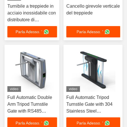
Turnibile a treppiede in
Cancello girevole verticale
acciaio inossidabile con
del treppiede
distributore di
disinfettante per mani
Parla Adesso. '
Parla Adesso. '
video
video
Full Automatic Double
Full Automatic Tripod
Arm Tripod Turnstile
Turnstile Gate with 304
Gate with RS485
Stainless Steel
Communication AC
Construction AC
Parla Adesso. '
Parla Adesso. '
220V/110V and 30-45
220V/110V and 30-45