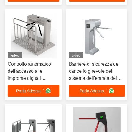
Persons Per Minute
Persons Per Minute
Capacity
Capacity
video
video
Controllo automatico
Barriere di sicurezza del
dell'accesso alle
cancello girevole del
impronte digitali
sistema dell'entrata del
treppiede giradischi
cancello girevole di
Parla Adesso. '
Parla Adesso. '
riconoscimento facciale
lunghezza 520-550mm del
304 sicurezza in acciaio
braccio IP54
inossidabile anti-
esplosione