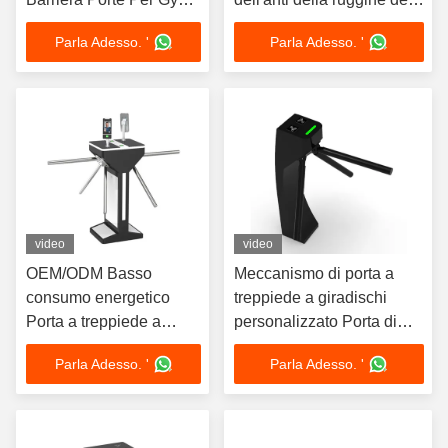
Bus Edificio ufficio
treppiede portone del
Parla Adesso. '
Parla Adesso. '
cancello girevole
video
video
OEM/ODM Basso
Meccanismo di porta a
consumo energetico
treppiede a giradischi
Porta a treppiede a
personalizzato Porta di
doppio motore a due
barriera a treppiede
Parla Adesso. '
Parla Adesso. '
passaggi per ufficio
dipinta