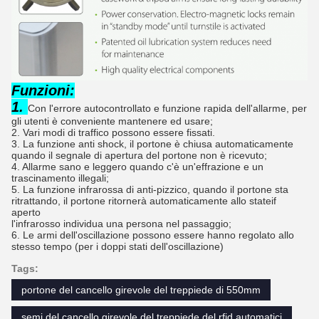
Funzioni:
1.
Con l'errore autocontrollato e funzione rapida dell'allarme, per 
gli utenti è conveniente mantenere ed usare;
2. Vari modi di traffico possono essere fissati.
3. La funzione anti shock, il portone è chiusa automaticamente 
quando il segnale di apertura del portone non è ricevuto;
4. Allarme sano e leggero quando c'è un'effrazione e un 
trascinamento illegali;
5. La funzione infrarossa di anti-pizzico, quando il portone sta 
ritrattando, il portone ritornerà automaticamente allo stateif 
aperto
l'infrarosso individua una persona nel passaggio;
6. Le armi dell'oscillazione possono essere hanno regolato allo 
stesso tempo (per i doppi stati dell'oscillazione)
Tags:
portone del cancello girevole del treppiede di 550mm
semi del cancello girevole del treppiede del rfid automatici