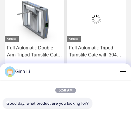
video
video
Full Automatic Double
Full Automatic Tripod
Arm Tripod Turnstile Gate
Turnstile Gate with 304
with RS485
Stainless Steel
Communication AC
Construction AC
Gina Li
Parla Adesso.
Parla Adesso.
220V/110V and 30-45
220V/110V and 30-45
Persons Per Minute
Persons Per Minute
Capacity
Capacity
5:58 AM
Good day, what product are you looking for?
Shenzhen Zento Traffic Equipment Co., Ltd.
admin@zento-tech.com