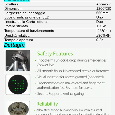
Struttura
Acciaio ino
Dimensioni
1200*280*9
Larghezza del passaggio
550mm
Luce di indicazione del LED
Uno
finestra della Carta-lettura:
Due
Potere stimato
120W
Temperatura di funzionamento
-25℃ ~ +6
Umidità relativa
≥90%RH
Tempo d'apertura
0.2s
Dettagli: