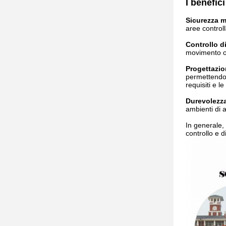
I benefic
Sicurezza m
aree controll
Controllo di
movimento ord
Progettazio
permettendoli
requisiti e l
Durevolezz
ambienti di 
In generale, 
controllo e d