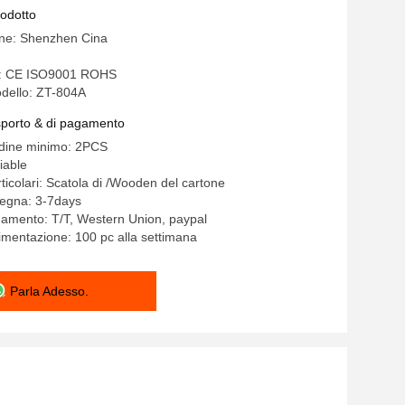
 di 2 modi
rodotto
ine: Shenzhen Cina
ne: CE ISO9001 ROHS
dello: ZT-804A
asporto & di pagamento
rdine minimo: 2PCS
iable
ticolari: Scatola di /Wooden del cartone
segna: 3-7days
gamento: T/T, Western Union, paypal
limentazione: 100 pc alla settimana
Parla Adesso.