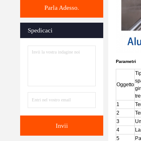
Parla Adesso.
Spedicaci
Parametri
Ti
sp
Oggetto
gi
tr
1
Te
2
Te
3
Um
Invii
4
La
5
Pa