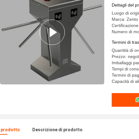
treppiede
Dettagli del p
Luogo di orig
Marca: Zento
Certificazio
Numero di mo
Termini di tr
Quantità di o
Prezzo: negot
Imballaggi par
Tempi di con
Termini di pa
Capacità di a
l prodotto
Descrizione di prodotto