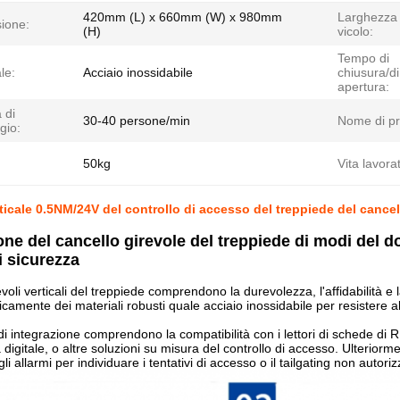
420mm (L) x 660mm (W) x 980mm
Larghezza 
ione:
(H)
vicolo:
Tempo di
le:
Acciaio inossidabile
chiusura/di
apertura:
 di
30-40 persone/min
Nome di pr
gio:
50kg
Vita lavorat
ticale 0.5NM/24V del controllo di accesso del treppiede del cancel
one del cancello girevole del treppiede di modi del do
i sicurezza
revoli verticali del treppiede comprendono la durevolezza, l'affidabilità e 
ipicamente dei materiali robusti quale acciaio inossidabile per resistere
i integrazione comprendono la compatibilità con i lettori di schede di RFI
 digitale, o altre soluzioni su misura del controllo di accesso. Ulteriorme
li allarmi per individuare i tentativi di accesso o il tailgating non autorizz