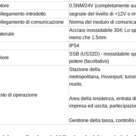
tore
0.5NM/24V (completamente au
llegamento introdotto
segnale del livello di +12V 
llegamento di comunicazione
Norma del modulo di comunic
Acciaio inossidabile 304; Lo sp
teriale
meno che 1.5mm
IP54
SSB (US32D) - inossidabile spa
lore
potere (facoltativo)
Stazione della
metropolitana, Hoverport, turism
nuoto,
sto di operazione
Area della residenza, entrata d
impresa ed uscita, partecipazio
Gestione della tassa, controllo 