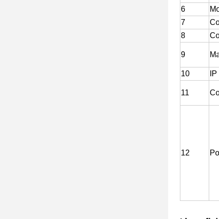
6
Mo
7
Co
8
Co
9
Ma
10
IP
11
Co
12
Po