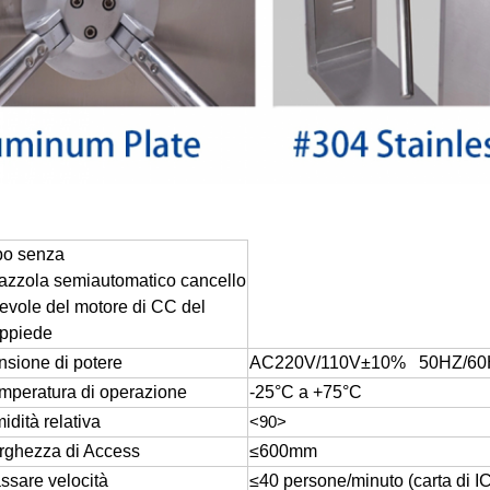
po senza
azzola semiautomatico cancello
revole del motore di CC del
eppiede
nsione di potere
AC220V/110V±10% 50HZ/60
mperatura di operazione
-25°C a +75°C
idità relativa
<90>
rghezza di Access
≤600mm
ssare velocità
≤40 persone/minuto (carta di IC