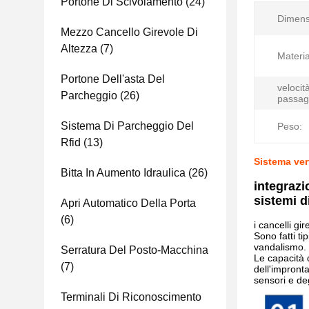
Portone Di Scivolamento
(24)
Dimens
Mezzo Cancello Girevole Di
Altezza
(7)
Materia
Portone Dell'asta Del
velocità
Parcheggio
(26)
passag
Sistema Di Parcheggio Del
Peso:
Rfid
(13)
Sistema ver
Bitta In Aumento Idraulica
(26)
integrazi
sistemi d
Apri Automatico Della Porta
(6)
i cancelli gi
Sono fatti t
vandalismo.
Serratura Del Posto-Macchina
Le capacità d
(7)
dell'impronta
sensori e deg
Terminali Di Riconoscimento