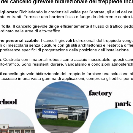
i del cancello girevole bidirezionale del treppiede in
igliorata
: Richiedendo le credenziali valide per l'entrata, gli aiuti del c
ate entranti. Fornisce una barriera fisica e funge da deterrente contro tail
 folla
: Il cancello girevole dirige efficientemente il flusso di traffico p
inato nelle aree di alto-traffico.
ne personalizzabile
: I cancelli girevoli bidirezionali del treppiede veng
 di mescolarsi senza cuciture con gli stili architettonici e l'estetica dif
e preferenze specifici di progettazione della posizione dell'installazione.
a
: Costruito con i materiali robusti come acciaio inossidabile, questi can
alto-traffico. Sono resistenti durare, vandalismo e condizioni atmosferic
il cancello girevole bidirezionale del treppiede fornisce una soluzione af
i accesso in una vasta gamma di applicazioni, compreso gli edifici per uff