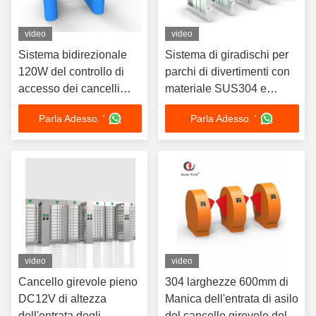
video
video
Sistema bidirezionale
Sistema di giradischi per
120W del controllo di
parchi di divertimenti con
accesso dei cancelli
materiale SUS304 e
girevoli del parco di
spessore di 1,5 mm
Parla Adesso. '
Parla Adesso. '
divertimenti
video
video
Cancello girevole pieno
304 larghezze 600mm di
DC12V di altezza
Manica dell'entrata di asilo
dell'entrata degli
del cancello girevole della