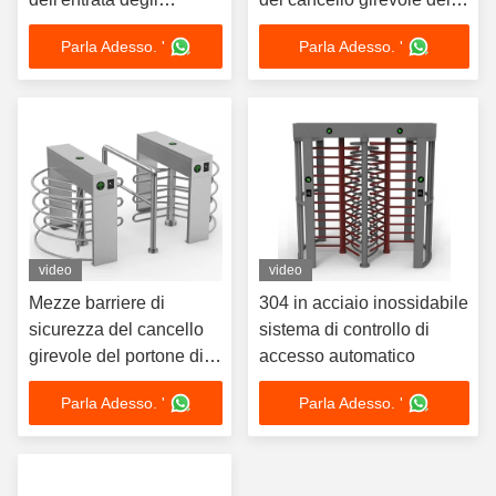
impiegati RS485
barriera della falda di
Parla Adesso. '
Parla Adesso. '
acciaio inossidabile
video
video
Mezze barriere di
304 in acciaio inossidabile
sicurezza del cancello
sistema di controllo di
girevole del portone di
accesso automatico
altezza dell'interfaccia
Parla Adesso. '
Parla Adesso. '
RS485 550mm