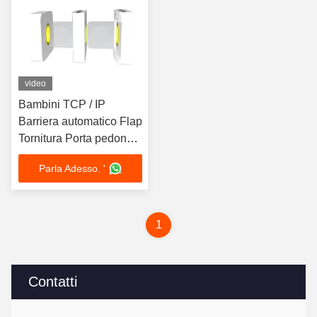
video
Bambini TCP / IP
Barriera automatico Flap
Tornitura Porta pedonale
Anti pizzico
Parla Adesso. '
1
Contatti