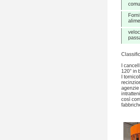
comu
Forni
alim
veloc
pass
Classific
I cancell
120° in 
I tornico
recinzion
agenzie g
intratte
così come
fabbrich