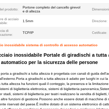
Portone completo del cancello girevol
el prodotto:
Dimensioni
e di altezza
e di acciaio
1.5mm
Direzione:
abile:
ccia di
TCP/IP
Cetificate:
cazione:
aio inossidabile sistema di controllo di accesso automatico
cciaio inossidabile Portale di giradischi a tutta
automatico per la sicurezza delle persone
 porta a giradischi a tutta altezza è progettata con canali di guida dell'
 all'esterno.Porta a giradischi a tutta altezza è adatto per luoghi in cui l
a tutta altezza ha funzioni quali il conteggio, la presenza e la limitazio
 sistemi di biglietteria elettronica, sistemi di biglietteria panoramica,Sistem
er stadi, sistemi di biglietteria per teatri realizzano la vendita di biglietti, l
 e altre funzioni di gestione.Possono anche essere dotati di macchine di
nte riservati del paese.È inoltre dotato di un sistema elettronico di cattu