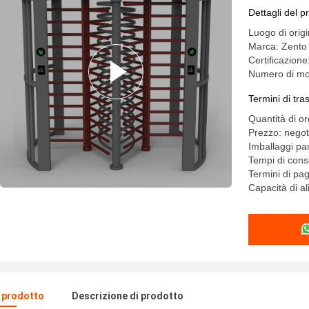
Dettagli del p
Luogo di orig
Marca: Zento
Certificazion
Numero di mo
Termini di tr
Quantità di o
Prezzo: negot
Imballaggi par
Tempi di conse
Termini di p
Capacità di a
l prodotto
Descrizione di prodotto