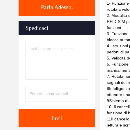
1- Funzione 
Parla Adesso.
rotola a velo
2. Modalità d
RFID-SIM per
Spedicaci
funzioni.
3. Funzione a
blocca autom
4. Istruzioni
pedoni di pa
5. Velocità 
6. Funzione 
manualment
7. Rotolament
segnali del m
8Intelligenza
ottenere una 
9Sistema di c
10. Il cance
funzione di 
Invii
11Il cancello
lettura e scr