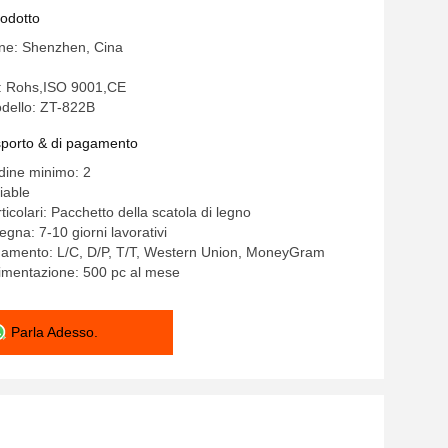
rodotto
ine: Shenzhen, Cina
e: Rohs,ISO 9001,CE
dello: ZT-822B
asporto & di pagamento
rdine minimo: 2
iable
ticolari: Pacchetto della scatola di legno
gna: 7-10 giorni lavorativi
agamento: L/C, D/P, T/T, Western Union, MoneyGram
limentazione: 500 pc al mese
Parla Adesso.