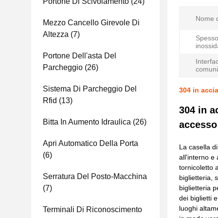
Portone Di Scivolamento
(24)
Nome d
Mezzo Cancello Girevole Di
Altezza
(7)
Spessor
inossid
Portone Dell'asta Del
Interfa
Parcheggio
(26)
comuni
Sistema Di Parcheggio Del
304 in acci
Rfid
(13)
304 in a
Bitta In Aumento Idraulica
(26)
accesso 
Apri Automatico Della Porta
La casella di
(6)
all'interno e
tornicoletto 
Serratura Del Posto-Macchina
biglietteria,
(7)
biglietteria p
dei biglietti
luoghi altame
Terminali Di Riconoscimento