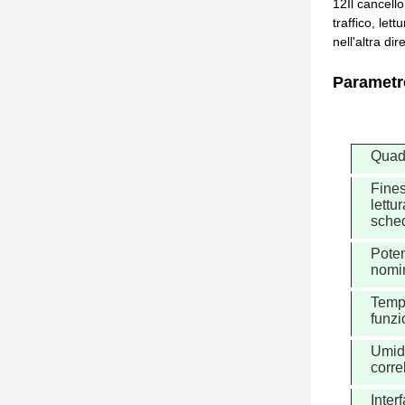
12Il cancello
traffico, let
nell'altra di
Parametro
Quad
Fines
lettu
sche
Pote
nomi
Tempe
funz
Umid
corre
Inter