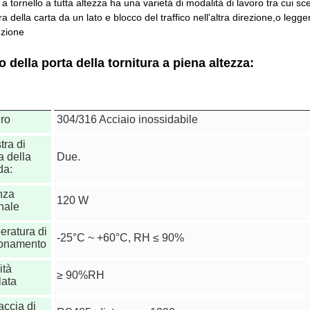
 a tornello a tutta altezza ha una varietà di modalità di lavoro tra cui sce
tura della carta da un lato e blocco del traffico nell'altra direzione,o legg
rezione
 della porta della tornitura a piena altezza:
ro
304/316 Acciaio inossidabile
tra di
ra della
Due.
da:
nza
120 W
nale
ratura di
-25°C ~ +60°C, RH ≤ 90%
ionamento
ità
≥ 90%RH
lata
faccia di