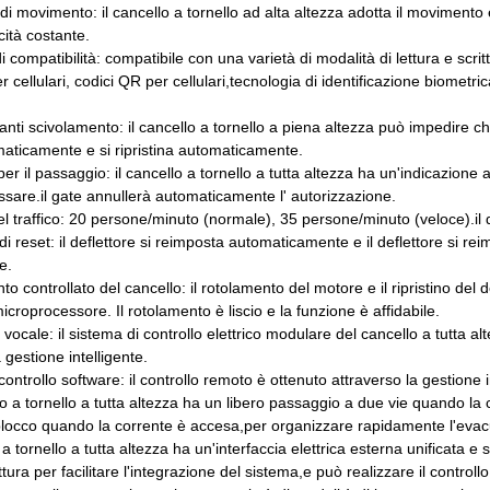
di movimento: il cancello a tornello ad alta altezza adotta il movimento 
cità costante.
i compatibilità: compatibile con una varietà di modalità di lettura e scritt
 cellulari, codici QR per cellulari,tecnologia di identificazione biometr
nti scivolamento: il cancello a tornello a piena altezza può impedire che
aticamente e si ripristina automaticamente.
 per il passaggio: il cancello a tornello a tutta altezza ha un'indicazione 
ssare.il gate annullerà automaticamente l' autorizzazione.
del traffico: 20 persone/minuto (normale), 35 persone/minuto (veloce).il
di reset: il deflettore si reimposta automaticamente e il deflettore si r
e.
o controllato del cancello: il rotolamento del motore e il ripristino del d
icroprocessore. Il rotolamento è liscio e la funzione è affidabile.
 vocale: il sistema di controllo elettrico modulare del cancello a tutta
gestione intelligente.
ontrollo software: il controllo remoto è ottenuto attraverso la gestione 
llo a tornello a tutta altezza ha un libero passaggio a due vie quando la
blocco quando la corrente è accesa,per organizzare rapidamente l'evac
 a tornello a tutta altezza ha un'interfaccia elettrica esterna unificata e
ittura per facilitare l'integrazione del sistema,e può realizzare il contro