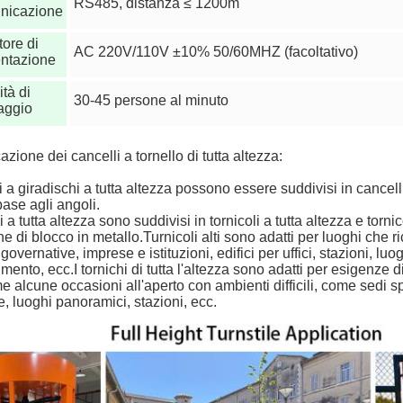
RS485, distanza ≤ 1200m
nicazione
tore di
AC 220V/110V ±10% 50/60MHZ (facoltativo)
entazione
ità di
30-45 persone al minuto
aggio
azione dei cancelli a tornello di tutta altezza:
i a giradischi a tutta altezza possono essere suddivisi in cancelli
base agli angoli.
li a tutta altezza sono suddivisi in tornicoli a tutta altezza e torn
e di blocco in metallo.Turnicoli alti sono adatti per luoghi che ri
overnative, imprese e istituzioni, edifici per uffici, stazioni, lu
nimento, ecc.I tornichi di tutta l'altezza sono adatti per esigenze
 alcune occasioni all'aperto con ambienti difficili, come sedi sport
e, luoghi panoramici, stazioni, ecc.