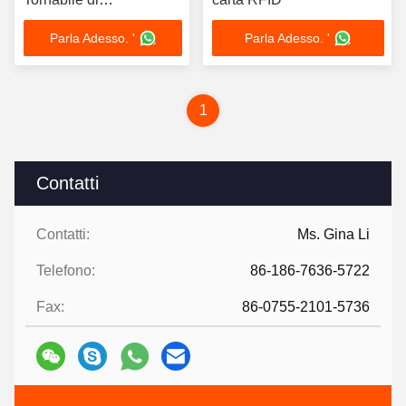
riconoscimento facciale
Parla Adesso. '
Parla Adesso. '
per palestre Area
panoramica
1
Contatti
Contatti:
Ms. Gina Li
Telefono:
86-186-7636-5722
Fax:
86-0755-2101-5736