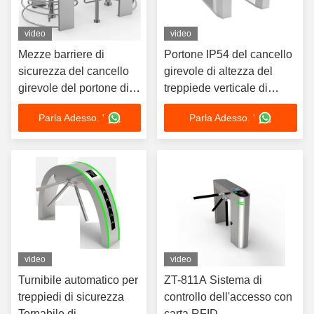
video
video
Mezze barriere di
Portone IP54 del cancello
sicurezza del cancello
girevole di altezza del
girevole del portone di
treppiede verticale di
altezza dell'interfaccia
acciaio inossidabile 304
Parla Adesso. '
Parla Adesso. '
RS485 550mm
mezzo
video
video
Turnibile automatico per
ZT-811A Sistema di
treppiedi di sicurezza
controllo dell'accesso con
Tornabile di
carta RFID