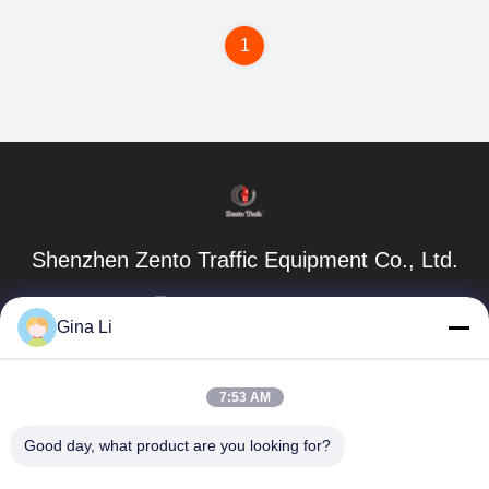
1
Shenzhen Zento Traffic Equipment Co., Ltd.
admin@zento-tech.com
Gina Li
86-186-7636-5722
La settima costruzione, zona industriale di Baohu,
7:53 AM
distretto di longhua di Guanlan, Shenzhen, Guangdong Cina
Good day, what product are you looking for?