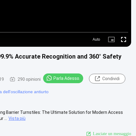
Auto
Picture-
Fullscre
in-
Picture
99.9% Accurate Recognition and 360° Safety
Parla Adesso.
Condividi
19
290 opinioni
 dell'oscillazione antiurto
ng Barrier Turnstiles: The Ultimate Solution for Modern Access
 ...
Vista più
Lasciate un messaggio