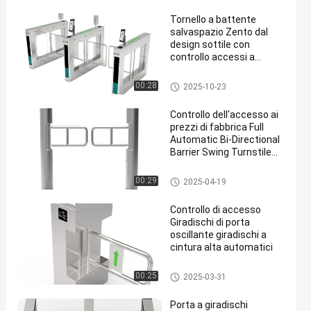
Tornello a battente
salvaspazio Zento dal
design sottile con
controllo accessi a
doppia direzione e
indicatore LED
Cancello girevole della barriera
00:28
2025-10-23
dell'oscillazione
en
Controllo dell'accesso ai
prezzi di fabbrica Full
Automatic Bi-Directional
Barrier Swing Turnstile
For Supermarket
Cancello girevole della barriera
00:29
2025-04-19
dell'oscillazione
Controllo di accesso
Giradischi di porta
oscillante giradischi a
cintura alta automatici
Cancello girevole della barriera
00:25
2025-03-31
dell'oscillazione
Porta a giradischi