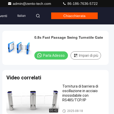
admin@zento-tech.com
86-186-7636-5722
venti
Chiacchierata
Italian
0.8s Fast Passage Swing Turnstile Gate
Parla Adesso.
Impari di più
Video correlati
Tornitura di barriera di
oscillazione in acciaio
inossidabile con
RS485/TCP/IP
Cancello girevole della barriera
00:42
2025-08-18
dell'oscillazione