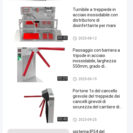
Turnibile a treppiede in
acciaio inossidabile con
distributore di
disinfettante per mani
Portone del cancello girevole d
00:42
2025-08-12
el treppiede
Passaggio con barriera a
tripode in acciaio
inossidabile, larghezza
550mm, grado di
protezione IP54 per un
controllo accessi agevole
Portone del cancello girevole d
00:29
2025-06-19
el treppiede
Portone 1s del cancello
girevole del treppiede dei
cancelli girevoli di
sicurezza del cantiere di
DC12V AC18V
Portone del cancello girevole d
00:46
2023-09-25
el treppiede
sistema IP54 del