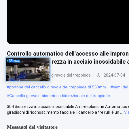
Controllo automatico dell'accesso alle impron
facciale 304 sicurezza in acciaio inossidabile
Portone del cancello girevole del treppiede
2024-07-04
#
portone del cancello girevole del treppiede di 550mm
#
semi del 
#
Cancello girevole biometrico bidirezionale del treppiede
304 Sicurezza in acciaio inossidabile Anti-esplosione Automatico c
giradischi di riconoscimento facciale Il cancello a tre rulli è un ...
Vi
Messaggi del visitatore