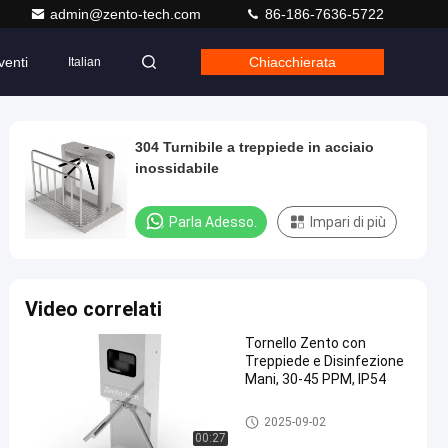
admin@zento-tech.com
86-186-7636-5722
venti
Chiacchierata
Italian
304 Turnibile a treppiede in acciaio
inossidabile
Parla Adesso.
Impari di più
Video correlati
Tornello Zento con
Treppiede e Disinfezione
Mani, 30-45 PPM, IP54
Portone del cancello girevole d
2025-09-02
el treppiede
00:27