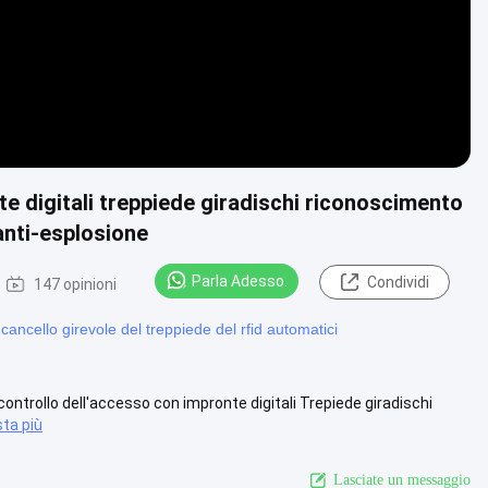
te digitali treppiede giradischi riconoscimento
 anti-esplosione
Parla Adesso.
Condividi
147 opinioni
cancello girevole del treppiede del rfid automatici
ontrollo dell'accesso con impronte digitali Trepiede giradischi
sta più
Lasciate un messaggio