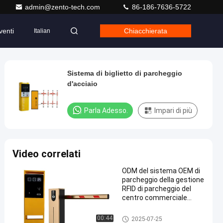
admin@zento-tech.com
86-186-7636-5722
venti
Chiacchierata
Italian
Sistema di biglietto di parcheggio
d'acciaio
Parla Adesso.
Impari di più
Video correlati
ODM del sistema OEM di
parcheggio della gestione
RFID di parcheggio del
centro commerciale
dell'esposizione di LED
sistema di parcheggio del rfid
00:44
2025-07-25