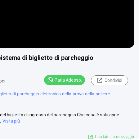
sistema di biglietto di parcheggio
Parla Adesso.
Condividi
oni
glietto di parcheggio elettronico della prova della polvere
 del biglietto di ingresso del parcheggio Che cosa è soluzione
.
Vista più
Lasciate un messaggio