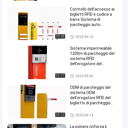
Controllo dell'accesso ai
biglietti RFID e codice a
barre Sistema di
parcheggio auto-
pagamento
sistema di parcheggio del rfid
00:48
2025-06-14
Sistema impermeabile
1200m di parcheggio del
sistema RFID
dell'erogatore del
biglietto di parcheggio
sistema di parcheggio del rfid
00:37
2023-09-25
ODM di parcheggio del
sistema OEM
dell'erogatore RFID del
biglietto di parcheggio
RS485
sistema di parcheggio del rfid
00:22
2025-06-14
La polvere rinforza il