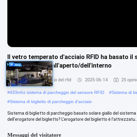
Il vetro temperato d'acciaio RFID ha basato il 
dell'automobile all'aperto/dell'interno
sistema di parcheggio del rfid
2025-06-14
25 opini
#
433mhz sistema di parcheggio del sensore RFID
#
Sistema di bi
#
Sistema di biglietto di parcheggio d'acciaio
Sistema di biglietto di parcheggio basato solare giallo del sistema
dell'erogatore del biglietto? L'erogatore del biglietto è l'attrezzatu..
Messaggi del visitatore