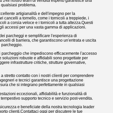
su 24Il nostro team di vendita esperto garantisce una
e qualsiasi problema.
ellente artigianalità e dell'impegno per la
 cancelli a tornello, come i tornicoli a treppiede, i
nicoli a corsia veloce e i tornicoli a tutta altezza.Questi
egli accessi per una vasta gamma di applicazioni.
o dei parcheggi e semplificare l'esperienza di
ancelli di barriera, che garantiscono un'entrata e uscita
i parcheggio.
e di parcheggio che impediscono efficacemente l'accesso
ste soluzioni robuste e affidabili sono progettate per
ere infrastrutture critiche, strutture governative,
 stretto contatto con i nostri clienti per comprendere
 ingegneri e tecnici garantisce una progettazione
isura che si integrano perfettamente in qualsiasi
restazioni eccezionali, affidabilità e funzionalità di
rnire tempestivo supporto tecnico e servizio post-vendita.
sicurezza e beneficiate della nostra tecnologia leader
rto clienti.Contattaci oggi per discutere le tue