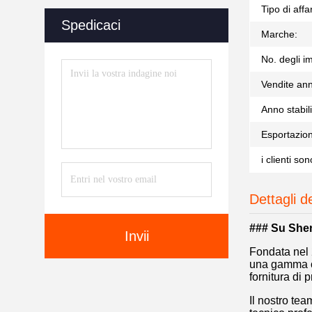
Tipo di affar
Spedicaci
Marche:
No. degli im
Vendite ann
Anno stabili
Esportazion
i clienti son
Dettagli d
### Su Shen
Invii
Fondata nel 
una gamma co
fornitura di 
Il nostro te