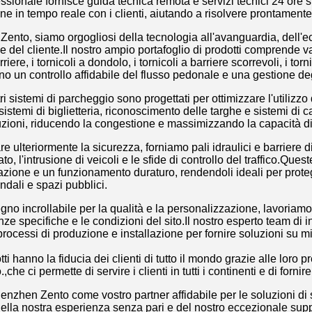
essionale fornisce guida tecnica remota e servizi tecnici 24 ore 
e in tempo reale con i clienti, aiutando a risolvere prontament
ento, siamo orgogliosi della tecnologia all'avanguardia, dell'ecc
 del cliente.Il nostro ampio portafoglio di prodotti comprende vari
riere, i tornicoli a dondolo, i tornicoli a barriere scorrevoli, i tor
rono un controllo affidabile del flusso pedonale e una gestione d
stri sistemi di parcheggio sono progettati per ottimizzare l'utilizz
istemi di biglietteria, riconoscimento delle targhe e sistemi di c
uzioni, riducendo la congestione e massimizzando la capacità d
e ulteriormente la sicurezza, forniamo pali idraulici e barrier
to, l'intrusione di veicoli e le sfide di controllo del traffico.Que
azione e un funzionamento duraturo, rendendoli ideali per protegg
dali e spazi pubblici.
o incrollabile per la qualità e la personalizzazione, lavoriamo a
nze specifiche e le condizioni del sito.Il nostro esperto team di
processi di produzione e installazione per fornire soluzioni su m
otti hanno la fiducia dei clienti di tutto il mondo grazie alle loro p
o.,che ci permette di servire i clienti in tutti i continenti e di fo
enzhen Zento come vostro partner affidabile per le soluzioni di 
della nostra esperienza senza pari e del nostro eccezionale suppo