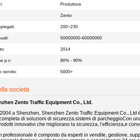
i:
Produttore
Zento
piegati:
200~230
uali:
50000000-60000000
to:
2014
e p.c:
80% - 90%
o servito:
5000+
ella società
zhen Zento Traffic Equipment Co., Ltd.
2004 a Shenzhen, Shenzhen Zento Traffic Equipment Co., Ltd è un
mpleta di soluzioni di sicurezza.sistemi di parcheggioCon una
prodotti innovativi che migliorano la sicurezza, l'efficienza,e conve
am professionale è composto da esperti in vendite, gestione, sup