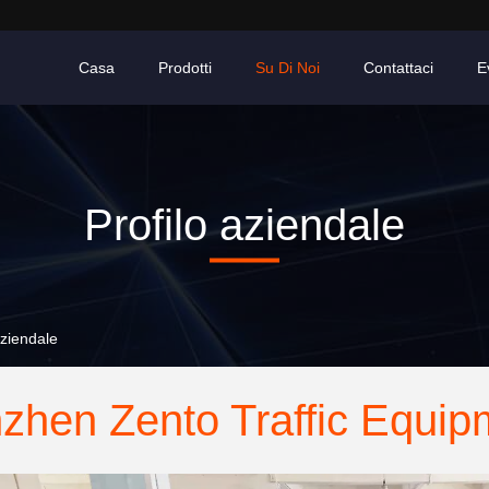
Casa
Prodotti
Su Di Noi
Contattaci
E
Profilo aziendale
aziendale
zhen Zento Traffic Equipm