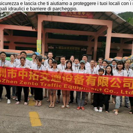
icurezza e lascia che ti aiutiamo a proteggere i tuoi locali con i 
ali idraulici e barriere di parcheggio.