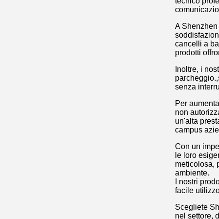
tecnico prof
comunicazion
A Shenzhen Z
soddisfazione
cancelli a bar
prodotti off
Inoltre, i no
parcheggio.,s
senza interr
Per aumentar
non autorizza
un'alta prest
campus azien
Con un impegn
le loro esige
meticolosa, 
ambiente.
I nostri prod
facile utilizz
Scegliete Sh
nel settore, 