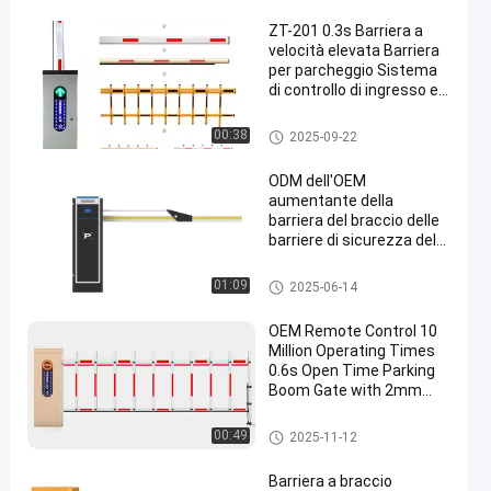
ZT-201 0.3s Barriera a
velocità elevata Barriera
per parcheggio Sistema
di controllo di ingresso ed
uscita Barriera
Portone dell'asta del parchegg
00:38
2025-09-22
io
en
ODM dell'OEM
aumentante della
barriera del braccio delle
barriere di sicurezza del
parcheggio RS485
Portone dell'asta del parchegg
01:09
2025-06-14
io
OEM Remote Control 10
Million Operating Times
0.6s Open Time Parking
Boom Gate with 2mm
Iron Cabinet
Portone dell'asta del parchegg
00:49
2025-11-12
io
Barriera a braccio