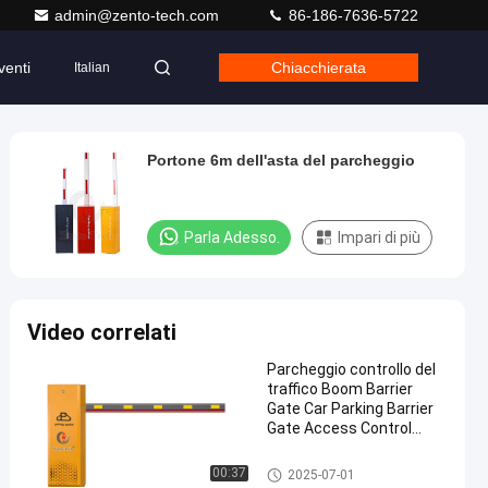
admin@zento-tech.com
86-186-7636-5722
venti
Chiacchierata
Italian
Portone 6m dell'asta del parcheggio
Parla Adesso.
Impari di più
Video correlati
Parcheggio controllo del
traffico Boom Barrier
Gate Car Parking Barrier
Gate Access Control
System
Portone dell'asta del parchegg
00:37
2025-07-01
io