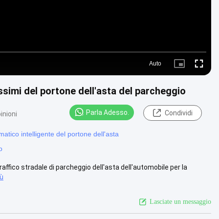
Auto
Picture-
Fullscre
in-
Picture
simi del portone dell'asta del parcheggio
Parla Adesso.
Condividi
inioni
tico intelligente del portone dell'asta
o
raffico stradale di parcheggio dell'asta dell'automobile per la
iù
Lasciate un messaggio