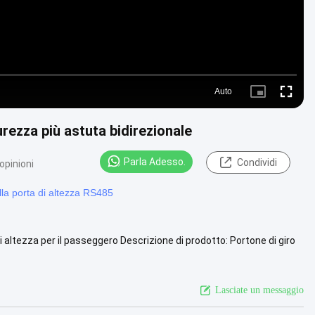
Auto
Picture-
Fullscre
in-
Picture
urezza più astuta bidirezionale
Parla Adesso.
Condividi
opinioni
la porta di altezza RS485
i altezza per il passeggero Descrizione di prodotto: Portone di giro
Lasciate un messaggio