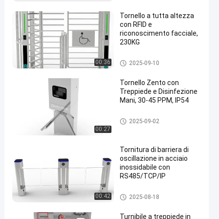
zza
Tornello a tutta altezza
con RFID e
riconoscimento facciale,
230KG
Cancello girevole pieno di alte
00:36
2025-09-10
en
zza
Tornello Zento con
Treppiede e Disinfezione
Mani, 30-45 PPM, IP54
Portone del cancello girevole d
2025-09-02
el treppiede
00:27
Tornitura di barriera di
oscillazione in acciaio
inossidabile con
RS485/TCP/IP
Cancello girevole della barriera
00:42
2025-08-18
dell'oscillazione
Turnibile a treppiede in