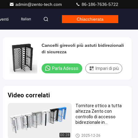
admin@zento-tech.com
86-186-7636-5722
venti
Chiacchierata
Italian
Cancelli girevoli più astuti bidirezionali
di sicurezza
Parla Adesso.
Impari di più
Video correlati
Tornitore ottico a tutta
altezza Zento con
controllo di accesso
bidirezionale in
SUS304/316 per velocità
30-45P/Min
Cancello girevole pieno di alte
00:28
2025-12-26