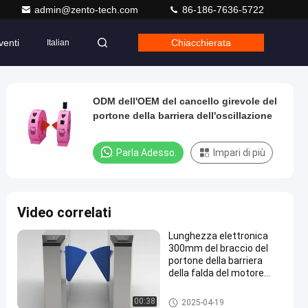
admin@zento-tech.com
86-186-7636-5722
venti
Chiacchierata
Italian
ODM dell'OEM del cancello girevole del
portone della barriera dell'oscillazione
Parla Adesso.
Impari di più
Video correlati
Lunghezza elettronica
300mm del braccio del
portone della barriera
della falda del motore
senza spazzola di CC
Tornello con barriera a ribalta
00:38
2025-04-19