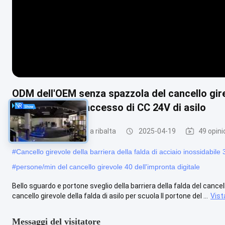
ODM dell'OEM senza spazzola del cancello girev
del controllo di accesso di CC 24V di asilo
Tornello con barriera a ribalta
2025-04-19
49 opini
#
Cancello girevole della barriera della falda di acciaio inossidabile
#
persone/min del cancello girevole 40 dell'impronta digitale
Bello sguardo e portone sveglio della barriera della falda del cancel
cancello girevole della falda di asilo per scuola Il portone del ...
Vist
Messaggi del visitatore