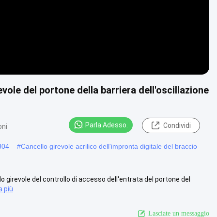
ole del portone della barriera dell'oscillazione
Parla Adesso.
Condividi
oni
 304
#
Cancello girevole acrilico dell'impronta digitale del braccio
lo girevole del controllo di accesso dell'entrata del portone del
a più
Lasciate un messaggio