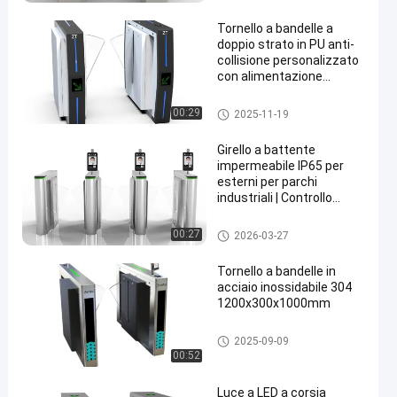
Tornello a bandelle a
doppio strato in PU anti-
collisione personalizzato
con alimentazione
AC220V e velocità di
passaggio di 45
Tornello con barriera a ribalta
00:29
2025-11-19
persone/min
Girello a battente
impermeabile IP65 per
esterni per parchi
industriali | Controllo
accessi sicuro ad alto
traffico
Tornello con barriera a ribalta
00:27
2026-03-27
Tornello a bandelle in
acciaio inossidabile 304
1200x300x1000mm
Tornello con barriera a ribalta
2025-09-09
00:52
Luce a LED a corsia